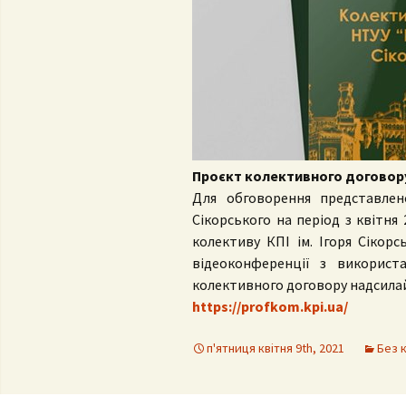
Контак
Положення про
комісі
кафедру
Профе
випус
День 
Проєкт колективного договору 
Для обговорення представлен
Сікорського на період з квітня
колективу КПІ ім. Ігоря Сікорс
відеоконференції з викорис
колективного договору надсилай
https://profkom.kpi.ua/
п'ятниця квітня 9th, 2021
Без к