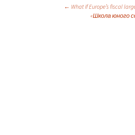
Post
←
What if Europe’s fiscal lar
«Школа юного с
navigation