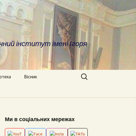
чний інститут імені Ігоря
Search
іотека
Вісник
for:
ратура
Про вісник
дичні матеріали
ОПП «Врегулювання
Вимоги до оформлення
конфліктів та медіація»
статей
сні посилання та
Ми в соціальних мережах
отека
ОНП “Аналітика
Редакційна колегія
соціальних даних”
іфікаційні роботи
Архів номерів