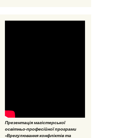
ОНП “Аналітика
соціальних даних”
ОПП «Врегулювання
конфліктів та медіація»
ОНП “Аналітика
соціальних даних”
Презентація магістерської
освітньо-професійної програми
«Врегулювання конфліктів та