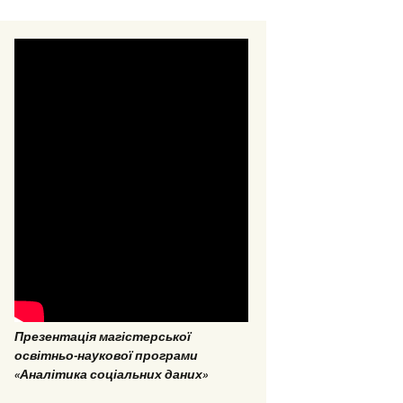
стерські та
омні роботи 2018
стерські та
омні роботи 2017
Презентація магістерської
ОПП «Врегулювання
освітньо-наукової програми
конфліктів та медіація»
«Аналітика соціальних даних»