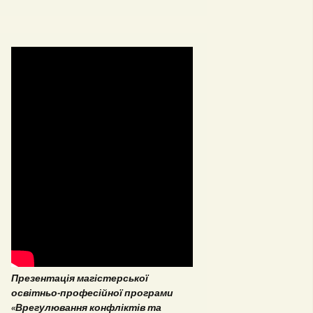
ОНП “Аналітика
соціальних даних”
ОПП «Врегулювання
конфліктів та медіація»
ОНП “Аналітика
соціальних даних”
Презентація магістерської
освітньо-професійної програми
«Врегулювання конфліктів та