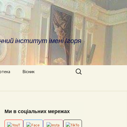
чний інститут імені Ігоря
Search
іотека
Вісник
for:
ратура
Про вісник
дичні матеріали
ОПП «Врегулювання
Вимоги до оформлення
конфліктів та медіація»
статей
сні посилання та
Ми в соціальних мережах
отека
ОНП “Аналітика
Редакційна колегія
соціальних даних”
іфікаційні роботи
Архів номерів