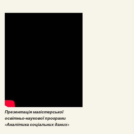
стерські та
омні роботи 2018
стерські та
омні роботи 2017
Презентація магістерської
ОПП «Врегулювання
освітньо-наукової програми
конфліктів та медіація»
«Аналітика соціальних даних»