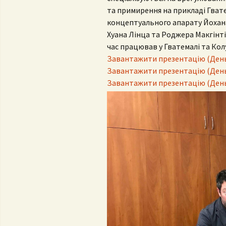
та примирення на прикладі Гват
Контак
концептуального апарату Йохана
Положення про
комісі
кафедру
Хуана Лінца та Роджера Макгінті
Профе
час працював у Гватемалі та Колу
випус
Завантажити презентацію (День
Завантажити презентацію (День
День 
Завантажити презентацію (День