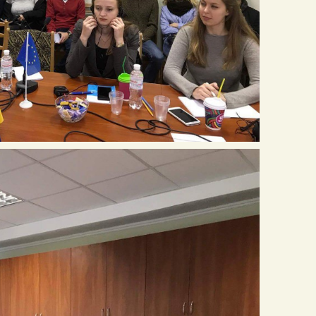
Бакалаврат
Олімпіада 2019
Наші випускники
Магістеріум
Магістеріум
Олімпіада 2018
Матеріально-технічне
Аспірантура
забезпечення
Аспірантура
Олімпіада 2017
Гуртожиток