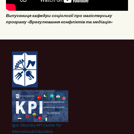
Випускниця кафедри соціології про магістерську
програму «Врегулювання конфліктів та медіація»
КПІ ім. Ігоря Сікорського
Igor Sikorsky KPI Center for
International Education