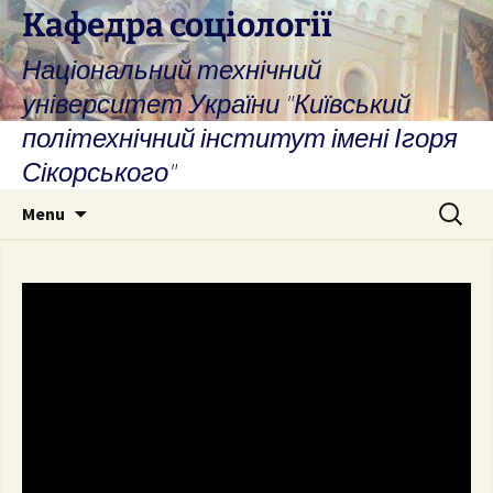
Skip
Кафедра соціології
to
Національний технічний
content
університет України "Київський
політехнічний інститут імені Ігоря
Сікорського"
Search
Menu
for: