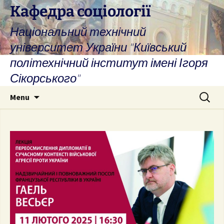
Skip
Кафедра соціології
to
Національний технічний
content
університет України "Київський
політехнічний інститут імені Ігоря
Сікорського"
Search
Menu
for: