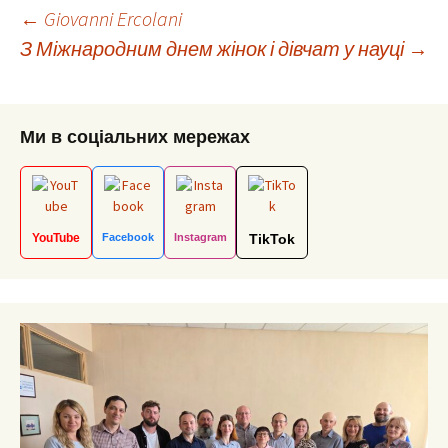
Post
←
Giovanni Ercolani
З Міжнародним днем жінок і дівчат у науці
→
navigation
Ми в соціальних мережах
YouTube
Facebook
Instagram
TikTok