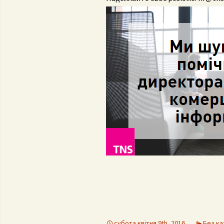
Контак
Положення про
комісі
кафедру
Профе
випус
День 
субота квітня 9th, 2016
Без ка