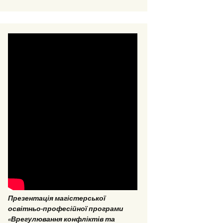
ОНП “Аналітика
соціальних даних”
ОПП «Врегулювання
конфліктів та медіація»
ОНП “Аналітика
соціальних даних”
Презентація магістерської
освітньо-професійної програми
«Врегулювання конфліктів та