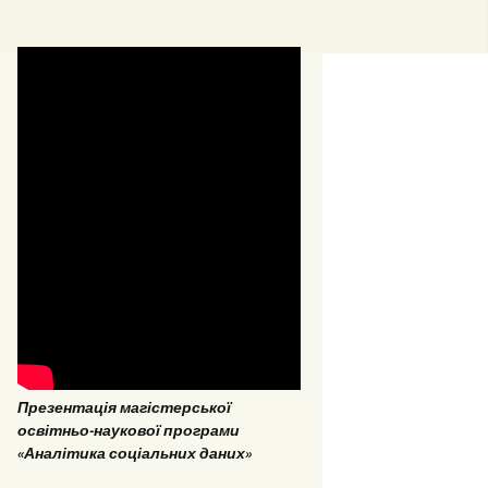
стерські та
омні роботи 2018
стерські та
омні роботи 2017
Презентація магістерської
ОПП «Врегулювання
освітньо-наукової програми
конфліктів та медіація»
«Аналітика соціальних даних»