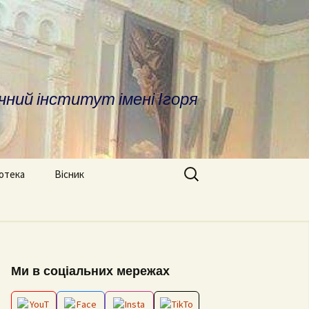
чний інститут імені Ігоря
Search
іотека
Вісник
for:
ратура
Про вісник
дичні матеріали
ОПП «Врегулювання
Вимоги до оформлення
конфліктів та медіація»
статей
сні посилання та
Ми в соціальних мережах
отека
ОНП “Аналітика
Редакційна колегія
соціальних даних”
іфікаційні роботи
Архів номерів