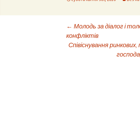
Post
←
Молодь за діалог і то
конфліктів
Співіснування ринкових,
navigation
господа