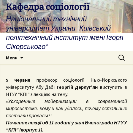
Skip
Кафедра соціології
to
Національний технічний
content
університет України "Київський
політехнічний інститут імені Ігоря
Сікорського"
Search
Menu
for:
5 червня
професор соціології Нью-Йоркського
університуту Абу Дабі
Георгій Дерлуг’ян
виступить в
НТУУ “КПІ” з лекцією на тему:
«Ускоренные модернизации в современной
миросистеме: кому и как удалось, почему остальных
постигли провалы?”
Початок лекції об 11 годині у залі Вченої ради НТУУ
“КПІ” (корпус 1).