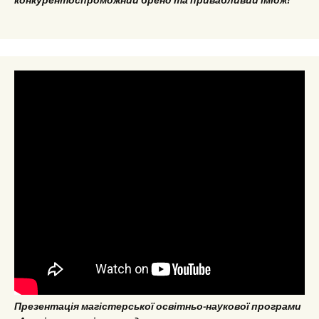
конкурентоспроможний бренд та привабливий імідж!
Презентація магістерської освітньо-наукової програми