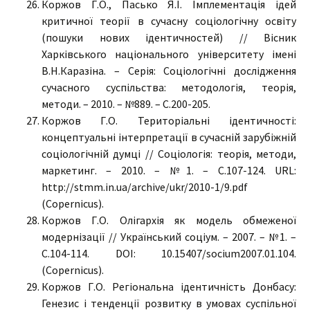
Коржов Г.О., Пасько Я.І. Імплементація ідей
критичної теорії в сучасну соціологічну освіту
(пошуки нових ідентичностей) // Вісник
Харківського національного університету імені
В.Н.Каразіна. – Серія: Соціологічні дослідження
сучасного суспільства: методологія, теорія,
методи. – 2010. – №889. – С.200-205.
Коржов Г.О. Територіальні ідентичності:
концептуальні інтерпретації в сучасній зарубіжній
соціологічній думці // Соціологія: теорія, методи,
маркетинг. – 2010. – №1. – С.107-124. URL:
http://stmm.in.ua/archive/ukr/2010-1/9.pdf
(Copernicus).
Коржов Г.О. Олігархія як модель обмеженої
модернізації // Український соціум. – 2007. – №1. –
С.104-114. DOI: 10.15407/socium2007.01.104.
(Copernicus).
Коржов Г.О. Регіональна ідентичність Донбасу:
Генезис і тенденції розвитку в умовах суспільної