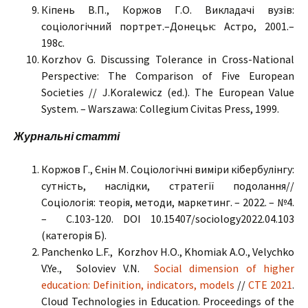
Кіпень В.П., Коржов Г.О. Викладачі вузів:
соціологічний портрет.–Донецьк: Астро, 2001.–
198с.
Korzhov G. Discussing Tolerance in Cross-National
Perspective: The Comparison of Five European
Societies // J.Koralewicz (ed.). The European Value
System. – Warszawa: Collegium Civitas Press, 1999.
Журнальні статті
Коржов Г., Єнін М. Соціологічні виміри кібербулінгу:
сутність, наслідки, стратегії подолання//
Соціологія: теорія, методи, маркетинг. – 2022. – №4.
– С.103-120. DOI 10.15407/sociology2022.04.103
(категорія Б).
Panchenko L.F., Korzhov H.O., Khomiak A.O., Velychko
V.Ye., Soloviev V.N.
Social dimension of higher
education: Definition, indicators, models
//
CTE 2021
.
Cloud Technologies in Education. Proceedings of the