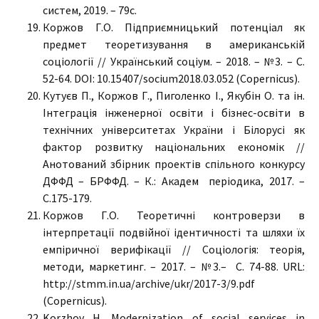
систем, 2019. – 79с.
Коржов Г.О. Підприємницький потенціал як
предмет теоретизування в американській
соціології // Український соціум. – 2018. – №3. – С.
52-64. DOI: 10.15407/socium2018.03.052 (Copernicus).
Кутуєв П., Коржов Г., Пиголенко І., Якубін О. та ін.
Інтеграція інженерної освіти і бізнес-освіти в
технічних університетах України і Білорусі як
фактор розвитку національних економік //
Анотований збірник проектів спільного конкурсу
ДФФД – БРФФД. – К.: Академ періодика, 2017. –
С.175-179.
Коржов Г.О. Теоретичні контроверзи в
інтерпретації подвійної ідентичності та шляхи їх
емпіричної верифікації // Соціологія: теорія,
методи, маркетинг. – 2017. – №3.– С. 74-88. URL:
http://stmm.in.ua/archive/ukr/2017-3/9.pdf
(Copernicus).
Korzhov H. Modernization of social services in