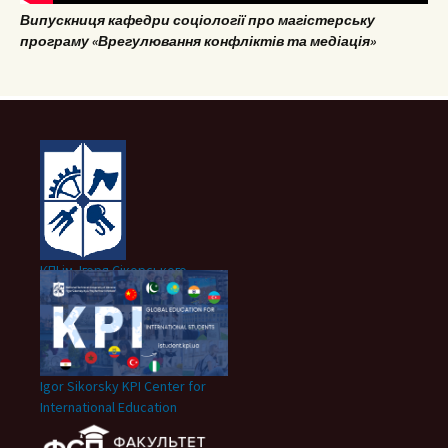
Випускниця кафедри соціології про магістерську
програму «Врегулювання конфліктів та медіація»
КПІ ім. Ігоря Сікорського
Igor Sikorsky KPI Center for
International Education