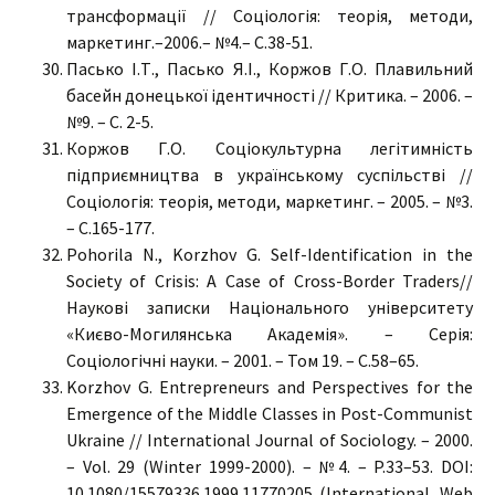
трансформації // Соціологія: теорія, методи,
маркетинг.–2006.– №4.– С.38-51.
Пасько І.Т., Пасько Я.І., Коржов Г.О. Плавильний
басейн донецької ідентичності // Критика. – 2006. –
№9. – С. 2-5.
Коржов Г.О. Соціокультурна легітимність
підприємництва в українському суспільстві //
Соціологія: теорія, методи, маркетинг. – 2005. – №3.
– С.165-177.
Pohorila N., Korzhov G. Self-Identification in the
Society of Crisis: A Case of Cross-Border Traders//
Наукові записки Національного університету
«Києво-Могилянська Академія». – Серія:
Соціологічні науки. – 2001. – Том 19. – С.58–65.
Korzhov G. Entrepreneurs and Perspectives for the
Emergence of the Middle Classes in Post-Communist
Ukraine // International Journal of Sociology. – 2000.
– Vol. 29 (Winter 1999-2000). – №4. – P.33–53. DOI:
10.1080/15579336.1999.11770205 (International, Web