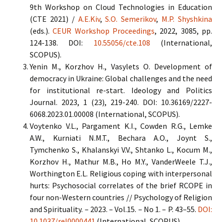
9th Workshop on Cloud Technologies in Education
(CTE 2021) /
A.E.Kiv
,
S.O. Semerikov
,
M.P. Shyshkina
(eds.).
CEUR Workshop Proceedings
, 2022, 3085, pp.
124-138. DOI:
10.55056/cte.108
(International,
SCOPUS).
Yenin M., Korzhov H., Vasylets O. Development of
democracy in Ukraine: Global challenges and the need
for institutional re-start. Ideology and Politics
Journal. 2023, 1 (23), 219-240. DOI: 10.36169/2227-
6068.2023.01.00008 (International, SCOPUS).
Voytenko V.L., Pargament K.I., Cowden R.G., Lemke
A.W., Kurniati N.M.T., Bechara A.O., Joynt S.,
Tymchenko S., Khalanskyi V.V., Shtanko L., Kocum M.,
Korzhov H., Mathur M.B., Ho M.Y., VanderWeele T.J.,
Worthington E.L. Religious coping with interpersonal
hurts: Psychosocial correlates of the brief RCOPE in
four non-Western countries // Psychology of Religion
and Spirituality. – 2023. – Vol.15. – No 1. – P. 43–55.
DOI:
10.1037/rel0000441
(International, SCOPUS).