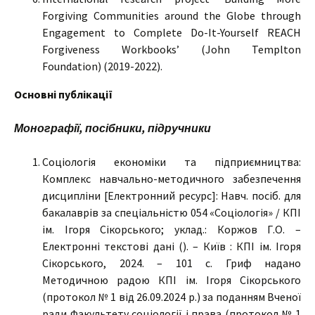
Forgiving Communities around the Globe through
Engagement to Complete Do-It-Yourself REACH
Forgiveness Workbooks’ (John Templton
Foundation) (2019-2022).
Основні публікації
Монографії, посібники, підручники
Соціологія економіки та підприємництва:
Комплекс навчально-методичного забезпечення
дисципліни [Електронний ресурс]: Навч. посіб. для
бакалаврів за спеціальністю 054 «Соціологія» / КПІ
ім. Ігоря Сікорського; уклад.: Коржов Г.О. –
Електронні текстові дані (). – Київ : КПІ ім. Ігоря
Сікорського, 2024. – 101 с. Гриф надано
Методичною радою КПІ ім. Ігоря Сікорського
(протокол № 1 від 26.09.2024 р.) за поданням Вченої
ради Факультету соціології і права (протокол № 1