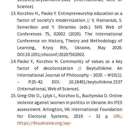
Science).
Korzhov H., Pasko Y. Entrepreneurship education as a
factor of society’s modernization // V. Hamaniuk, S.
Semerikov and Y. Shramko (eds.). SHS Web of
Conferences 75, 02002 (2020). The International
Conference on History, Theory and Methodology of
Learning, Kryvy Rih, Ukraine, May 2020.
DOI:10.1051/shsconf/20207502002.
Pasko Y., Korzhov H. Community of values as a key
factor of decolonization // Beytulhikme: An
International Journal of Philosophy. – 2020. – №10(1).
– P.25-42. DOI: 10.18491/beytulhikme.1537
(International, Web of Science).
Greg-Obi O., Lylyk I., Korzhov G., Buchynska O. Online
violence against women in politics in Ukraine: An IFES
assessment. Arlington, VA: International Foundation
for Electoral Systems, 2019. – 32 p.
URL:
https://ifesukraine.org/wp-