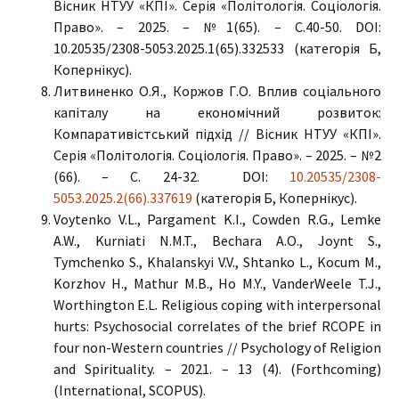
Вісник НТУУ «КПІ». Серія «Політологія. Соціологія.
Право». – 2025. – №1(65). – C.40-50. DOI:
10.20535/2308-5053.2025.1(65).332533 (категорія Б,
Копернікус).
Литвиненко О.Я., Коржов Г.О. Вплив соціального
капіталу на економічний розвиток:
Компаративістський підхід // Вісник НТУУ «КПІ».
Серія «Політологія. Соціологія. Право». – 2025. – №2
(66). – C. 24-32. DOI:
10.20535/2308-
5053.2025.2(66).337619
(категорія Б, Копернікус).
Voytenko V.L., Pargament K.I., Cowden R.G., Lemke
A.W., Kurniati N.M.T., Bechara A.O., Joynt S.,
Tymchenko S., Khalanskyi V.V., Shtanko L., Kocum M.,
Korzhov H., Mathur M.B., Ho M.Y., VanderWeele T.J.,
Worthington E.L. Religious coping with interpersonal
hurts: Psychosocial correlates of the brief RCOPE in
four non-Western countries // Psychology of Religion
and Spirituality. – 2021. – 13 (4). (Forthcoming)
(International, SCOPUS).