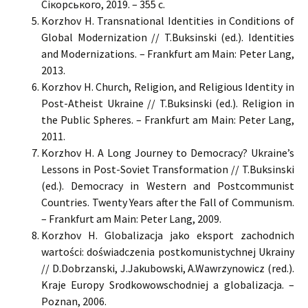
Сікорського, 2019. – 355 с.
Korzhov H. Transnational Identities in Conditions of
Global Modernization // T.Buksinski (ed.). Identities
and Modernizations. – Frankfurt am Main: Peter Lang,
2013.
Korzhov H. Church, Religion, and Religious Identity in
Post-Atheist Ukraine // T.Buksinski (ed.). Religion in
the Public Spheres. – Frankfurt am Main: Peter Lang,
2011.
Korzhov H. A Long Journey to Democracy? Ukraine’s
Lessons in Post-Soviet Transformation // T.Buksinski
(ed.). Democracy in Western and Postcommunist
Countries. Twenty Years after the Fall of Communism.
– Frankfurt am Main: Peter Lang, 2009.
Korzhov H. Globalizacja jako eksport zachodnich
wartości: doświadczenia postkomunistychnej Ukrainy
// D.Dobrzanski, J.Jakubowski, A.Wawrzynowicz (red.).
Kraje Europy Srodkowowschodniej a globalizacja. –
Poznan, 2006.