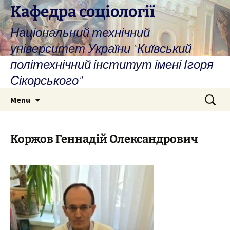
Skip
Кафедра соціології
to
Національний технічний
content
університет України "Київський
політехнічний інститут імені Ігоря
Сікорського"
Search
Menu
for:
Коржов Геннадій Олександрович