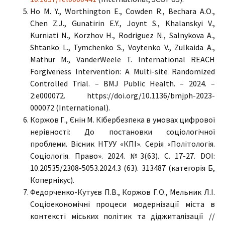
Ho M. Y., Worthington E., Cowden R., Bechara A.O.,
Chen Z.J., Gunatirin E.Y., Joynt S., Khalanskyi V.,
Kurniati N., Korzhov H., Rodriguez N., Salnykova A.,
Shtanko L., Tymchenko S., Voytenko V., Zulkaida A.,
Mathur M., VanderWeele T. International REACH
Forgiveness Intervention: A Multi-site Randomized
Controlled Trial. – BMJ Public Health. – 2024. –
2:e000072. https://doi.org/10.1136/bmjph-2023-
000072 (International).
Коржов Г., Єнін М. Кібербезпека в умовах цифрової
нерівності: До постановки соціологічної
проблеми. Вісник НТУУ «КПІ». Серія «Політологія.
Соціологія. Право». 2024. №3(63). C. 17-27. DOI:
10.20535/2308-5053.2024.3 (63). 313487 (категорія Б,
Копернікус).
Федорченко-Кутуєв П.В., Коржов Г.О., Мельник Л.І.
Соціоекономічні процеси модернізації міста в
контексті міських політик та діджиталізації //