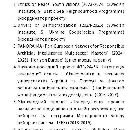
Ethics of Peace: Youth Visions (2023-2024) (Swedish
Institute, SI Baltic Sea Neighbourhood Programme)
(координатор проекту)
Drivers of Democratisation (2024-2026) (Swedish
Institute, SI Ukraine Cooperation Programme)
(координатор проекту)
PANORAIMA (Pan-European Network for Responsible
Artificial Intelligence Multisector Masters) (2024-
2028) (Horizon Europe) (виконавець проекту)
Науково-дослідний проект Ф73/24456 “Інтеграція
інженерної освіти і бізнес-освіти в технічних
університетах України та Білорусі як фактор
розвитку національних економік” (Національний
Фонд фундаментальних досліджень) (2016-2017).
Міжнародний проект «Попередження проявів
насильства щодо жінок в онлайн ресурсах під час
виборів» (за підтримки Міжнародного Фонду
виборчих систем – IFES) (2018-2019).
International research project ‘Building More