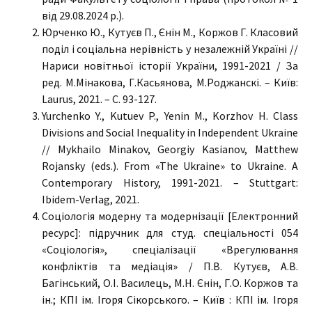
від 29.08.2024 р.).
Юрченко Ю., Кутуєв П., Єнін М., Коржов Г. Класовий
поділ і соціальна нерівність у незалежній Україні //
Нариси новітньої історії України, 1991-2021 / За
ред. М.Мінакова, Г.Касьянова, М.Роджанскі. – Київ:
Laurus, 2021. – С. 93-127.
Yurchenko Y., Kutuev P., Yenin M., Korzhov H. Class
Divisions and Social Inequality in Independent Ukraine
// Mykhailo Minakov, Georgiy Kasianov, Matthew
Rojansky (eds.). From «The Ukraine» to Ukraine. A
Contemporary History, 1991-2021. – Stuttgart:
Ibidem-Verlag, 2021.
Соціологія модерну та модернізації [Електронний
ресурс]: підручник для студ. спеціальності 054
«Соціологія», спеціалізації «Врегулювання
конфліктів та медіація» / П.В. Кутуєв, А.В.
Багінський, О.І. Василець, М.Н. Єнін, Г.О. Коржов та
ін.; КПІ ім. Ігоря Сікорського. – Київ : КПІ ім. Ігоря