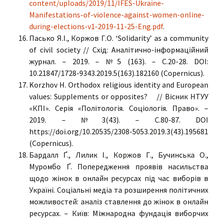
content/uploads/2019/11/IFES-Ukraine-
Manifestations-of-violence-against-women-online-
during-elections-v1-2019-11-25-Eng.pdf
.
Пасько Я.І., Коржов Г.О. ‘Solidarity’ as a community
of civil society // Схід: Аналітично-інформаційний
журнал. – 2019. – №5 (163). – С.20-28. DOI:
10.21847/1728-9343.2019.5(163).182160 (Copernicus).
Korzhov H. Orthodox religious identity and European
values: Supplements or opposites? // Вісник НТУУ
«КПІ». Серія «Політологія. Соціологія. Право». –
2019. – №3(43). – С.80-87. DOI
https://doi.org/10.20535/2308-5053.2019.3(43).195681
(Copernicus).
Бардалл Ґ., Лилик І., Коржов Г., Бучинська О.,
Муромбо Ґ. Попередження проявів насильства
щодо жінок в онлайн ресурсах під час виборів в
Україні. Соціальні медіа та розширення політичних
можливостей: аналіз ставлення до жінок в онлайн
ресурсах. – Київ: Міжнародна фундація виборчих