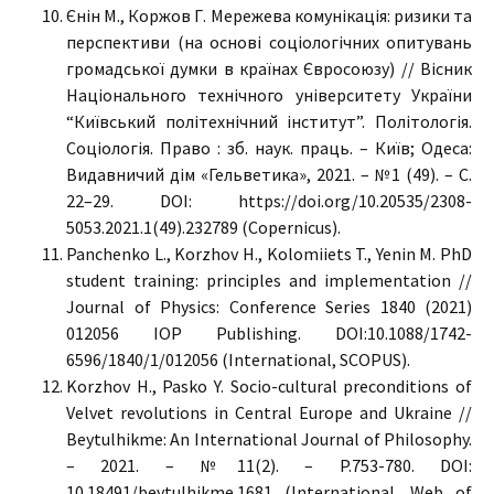
Єнін М., Коржов Г. Мережева комунікація: ризики та
перспективи (на основі соціологічних опитувань
громадської думки в країнах Євросоюзу) // Вісник
Національного технічного університету України
“Київський політехнічний інститут”. Політологія.
Соціологія. Право : зб. наук. праць. – Київ; Одеса:
Видавничий дім «Гельветика», 2021. – №1 (49). – С.
22–29. DOI: https://doi.org/10.20535/2308-
5053.2021.1(49).232789 (Copernicus).
Panchenko L., Korzhov H., Kolomiiets T., Yenin M. PhD
student training: principles and implementation //
Journal of Physics: Conference Series 1840 (2021)
012056 IOP Publishing. DOI:10.1088/1742-
6596/1840/1/012056 (International, SCOPUS).
Korzhov H., Pasko Y. Socio-cultural preconditions of
Velvet revolutions in Central Europe and Ukraine //
Beytulhikme: An International Journal of Philosophy.
– 2021. – №11(2). – P.753-780. DOI:
10.18491/beytulhikme.1681 (International, Web of