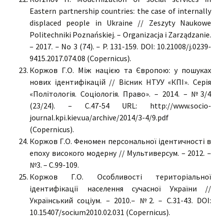
Eastern partnership countries: the case of internally
displaced people in Ukraine // Zeszyty Naukowe
Politechniki Poznańskiej. – Organizacja i Zarządzanie.
– 2017. – No 3 (74). – P. 131-159. DOI: 10.21008/j.0239-
9415.2017.074.08 (Copernicus).
Коржов Г.О. Між нацією та Європою: у пошуках
нових ідентифікацій // Вісник НТУУ «КПІ». Серія
«Політологія. Соціологія. Право». – 2014. – №3/4
(23/24). – С.47-54 URL: http://www.socio-
journal.kpi.kiev.ua/archive/2014/3-4/9.pdf
(Copernicus).
Коржов Г.О. Феномен персональної ідентичності в
епоху високого модерну // Мультиверсум. – 2012. –
№3. – С.99-109.
Коржов Г.О. Особливості територіальної
ідентифікації населення сучасної України //
Український соціум. – 2010.– №2. – С.31-43. DOI:
10.15407/socium2010.02.031 (Copernicus).