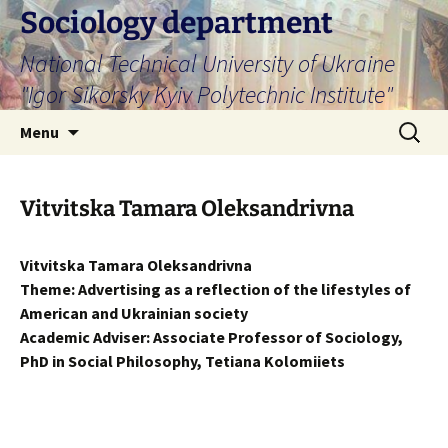
Skip
Sociology department
to
National Technical University of Ukraine
content
"Igor Sikorsky Kyiv Polytechnic Institute"
Search
Menu
for:
Vitvitska Tamara Oleksandrivna
Vitvitska Tamara Oleksandrivna
Theme
:
Advertising as a reflection of the lifestyles of
American and Ukrainian society
Academic Adviser: Associate Professor of Sociology,
PhD in Social Philosophy, Tetiana Kolomiiets