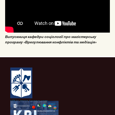
Випускниця кафедри соціології про магістерську
програму «Врегулювання конфліктів та медіація»
КПІ ім. Ігоря Сікорського