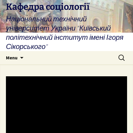
Skip
Кафедра соціології
to
Національний технічний
content
університет України "Київський
політехнічний інститут імені Ігоря
Сікорського"
Search
Menu
for: