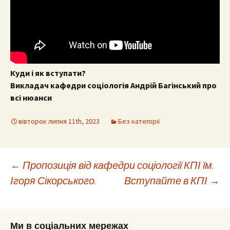
Куди і як вступати?
Викладач кафедри соціологія Андрій Багінський про
всі нюанси
вівторок липня 11th, 2023
Без категорії
Post
←
Пропозиція від кафедри соціології КПІ їм.
Ігоря Сікорського.
Вступайте в КПІ
→
navigation
Ми в соціальних мережах