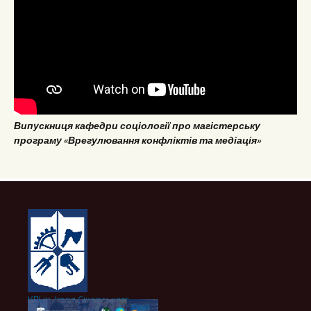
Випускниця кафедри соціології про магістерську
програму «Врегулювання конфліктів та медіація»
КПІ ім. Ігоря Сікорського