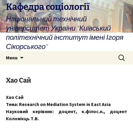
Skip
Кафедра соціології
to
Національний технічний
content
університет України "Київський
політехнічний інститут імені Ігоря
Сікорського"
Search
Menu
for:
Хао Сай
Хао Сай
Тема: Research on Mediation System in East Asia
Науковий керівник: доцент, к.філос.н., доцент
Коломієць Т.В.