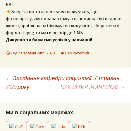
ЄВІ.
Звертаємо та акцентуємо вашу увагу, що
фотокартку, яку ви завантажуєте, повинна бути гарної
якості, зроблена на білому/світлому фоні, збережена у
форматі .jpeg та мати розмір до 1 МБ.
Дякуємо та бажаємо успіхів у навчанні!
неділя травня 24th, 2020
Без категорії
Post
←
Засідання кафедри соціології 16 травня
2020 року.
MAX WEBER IN AMERICA?
→
navigation
Ми в соціальних мережах