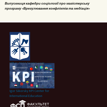
Випускниця кафедри соціології про магістерську
програму «Врегулювання конфліктів та медіація»
КПІ ім. Ігоря Сікорського
Igor Sikorsky KPI Center for
International Education