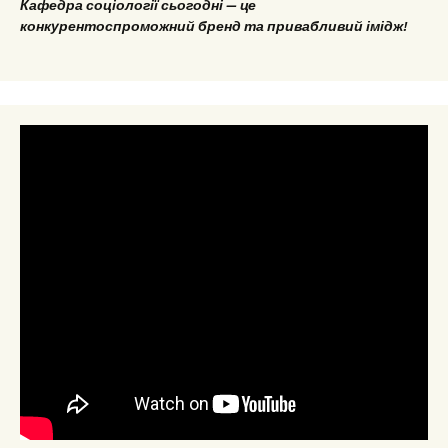
Кафедра соціології сьогодні — це
конкурентоспроможний бренд та привабливий імідж!