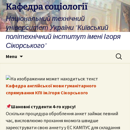
Skip
Кафедра соціології
to
Національний технічний
content
університет України "Київський
політехнічний інститут імені Ігоря
Сікорського"
Search
Menu
for:
Кафедра англійської мови гуманітарного
спрямування КПІ ім.Ігоря Сікорського
Шановні студенти 4-го курсу!
Оскільки процедура оброблення анкет займає певний
час, висловлюємо прохання якомога швидше
зареєструвати свою анкету у ЕС КАМПУС
для складання