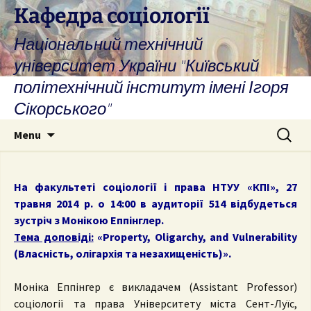
Skip
Кафедра соціології
to
Національний технічний
content
університет України "Київський
політехнічний інститут імені Ігоря
Сікорського"
Search
Menu
for:
На факультеті соціології і права НТУУ «КПІ», 27
травня 2014 р. о 14:00 в аудиторії 514 відбудеться
зустріч з Монікою Еппінглер.
Тема доповіді:
«Property, Oligarchy, and Vulnerability
(Власність, олігархія та незахищеність)».
Моніка Еппінгер є викладачем (Assistant Professor)
соціології та права Університету міста Сент-Луїс,