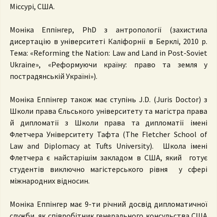
Міссурі, США.
Моніка Еппінгер, PhD з антропології (захистила
дисертацію в університеті Каліфорнії в Берклі, 2010 р.
Тема: «Reforming the Nation: Law and Land in Post-Soviet
Ukraine», «Реформуючи країну: право та земля у
пострадянській Україні»).
Моніка Еппінгер також має ступінь J.D. (Juris Doctor) з
Школи права Єльського університету та магістра права
й дипломатії з Школи права та дипломатії імені
Флетчера Університету Тафта (The Fletcher School of
Law and Diplomacy at Tufts University). Школа імені
Флетчера є найстарішім закладом в США, який готує
студентів виключно магістерського рівня у сфері
міжнародних відносин.
Моніка Еппінгер має 9-ти річний досвід дипломатичної
служби, як співробітник генерального консульства США