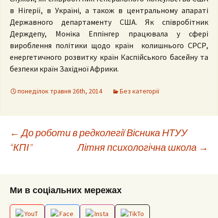
в Нігерії, в Україні, а також в центральному апараті
Державного департаменту США. Як співробітник
Держдепу, Моніка Еппінгер працювала у сфері
вироблення політики щодо країн колишнього СРСР,
енергетичного розвитку країн Каспійського басейну та
безпеки країн Західної Африки.
понеділок травня 26th, 2014
Без категорії
Post
←
До роботи в редколегії Вісника НТУУ
“КПІ”
Літня психологічна школа
→
navigation
Ми в соціальних мережах