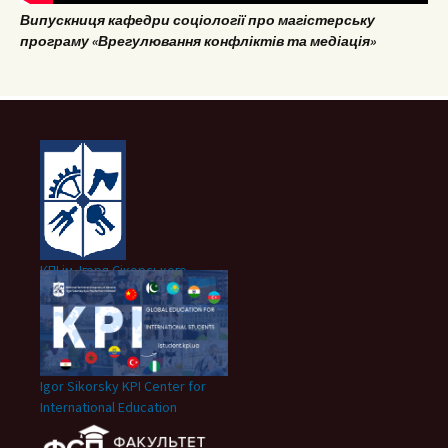
Випускниця кафедри соціології про магістерську
програму «Врегулювання конфліктів та медіація»
КПІ ім. Ігоря Сікорського
Igor Sikorsky KPI Center for
International Education