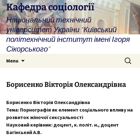
Skip
Кафедра соціології
to
Національний технічний
content
університет України "Київський
політехнічний інститут імені Ігоря
Сікорського"
Search
Menu
for:
Борисенко Вікторія Олександрівна
Борисенко Вікторія Олександрівна
Тема: Порнографія як елемент соціального впливу на
розвиток жіночої сексуальності
Науковий керівник: доцент, к. політ. н., доцент
Багінський А.В.