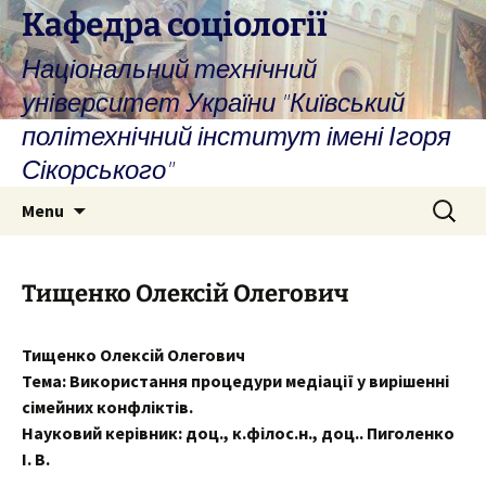
Skip
Кафедра соціології
to
Національний технічний
content
університет України "Київський
політехнічний інститут імені Ігоря
Сікорського"
Search
Menu
for:
Тищенко Олексій Олегович
Тищенко Олексій Олегович
Тема: Використання процедури медіації у вирішенні
сімейних конфліктів.
Науковий керівник: доц., к.філос.н., доц.. Пиголенко
І. В.