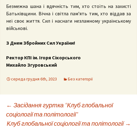
Безмежна шана і вдячність тим, хто стоїть на захисті
Батьківщини. Вічна і світла памʼять тим, хто віддав за
неї своє життя. Сил і наснаги незламному українському
військові.
З Днем Збройних Сил України!
Ректор КПІ ім. Ігоря Сікорського
Михайло Згуровський
середа грудня 6th, 2023
Без категорії
Post
←
Засідання гуртка “Клуб глобальної
соціології та політології”
Клуб глобальної соціології та політології
→
navigation