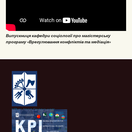
Випускниця кафедри соціології про магістерську
програму «Врегулювання конфліктів та медіація»
КПІ ім. Ігоря Сікорського