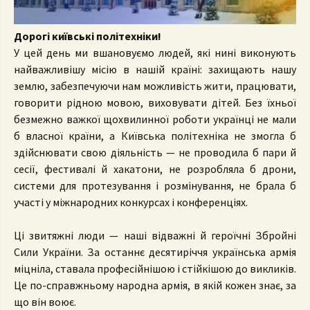
Дорогі київські політехніки!
У цей день ми вшановуємо людей, які нині виконують
найважливішу місію в нашій країні: захищають нашу
землю, забезпечуючи нам можливість жити, працювати,
говорити рідною мовою, виховувати дітей. Без їхньої
безмежно важкої щохвилинної роботи українці не мали
б власної країни, а Київська політехніка не змогла б
здійснювати свою діяльність — не проводила б пари й
сесії, фестивалі й хакатони, не розробляла б дрони,
системи для протезування і розмінування, не брала б
участі у міжнародних конкурсах і конференціях.
Ці звитяжні люди — наші відважні й героїчні Збройні
Сили України. За останнє десятиріччя українська армія
міцніла, ставала професійнішою і стійкішою до викликів.
Це по-справжньому народна армія, в якій кожен знає, за
що він воює.