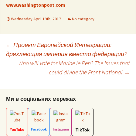
www.washingtonpost.com
Wednesday April 19th, 2017
No category
Post
←
Проект Европейской Интеграции:
дряхлеющая империя вместо федерации?
Who will vote for Marine le Pen? The issues that
navigation
could divide the Front National
→
Ми в соціальних мережах
YouTube
Facebook
Instagram
TikTok