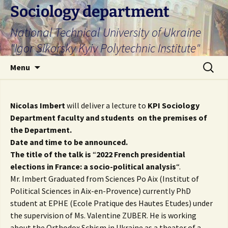
Skip
Sociology department
to
National Technical University of Ukraine
content
"Igor Sikorsky Kyiv Polytechnic Institute"
Search
Menu
for:
Nicolas Imbert
will deliver a lecture to
KPI Sociology
Department faculty and students on the premises of
the Department.
Date and time to be announced.
The title of the talk is
“
2022 French presidential
elections in France: a socio-political analysis
“.
Mr. Imbert Graduated from Sciences Po Aix (Institut of
Political Sciences in Aix-en-Provence) currently PhD
student at EPHE (Ecole Pratique des Hautes Etudes) under
the supervision of Ms. Valentine ZUBER. He is working
about the Orthodox Schism in Ukraine as a theater of a