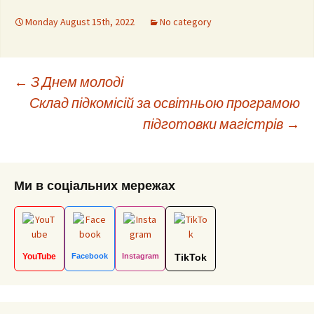
Monday August 15th, 2022
No category
Post
←
З Днем молоді
Склад підкомісій за освітньою програмою
підготовки магістрів
→
navigation
Ми в соціальних мережах
YouTube
Facebook
Instagram
TikTok