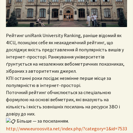
Рейтинг uniRank University Ranking, раніше відомий як
4ICU, позиціює себе як неакадемічний рейтинг, що
досліджує якість представлення й популярність вишів у
інтернет-просторі. Ранжування університетів
ґрунтується на незалежних вебометричних показниках,
зібраних з авторитетних джерел.
КПІ останні роки посідає незмінне перше місце за
популярністю в інтернет-просторі.
Поточний рейтинг обчислюється за спеціальною
формулою на основі вебметрик, які вказують на
кількість і якість зовнішніх посилань на ресурси ЗВО і
довіру до них.
Більше — за посиланням.
http://www.euroosvita.net/index.php/?category=1&id=7533