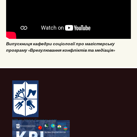
Випускниця кафедри соціології про магістерську
програму «Врегулювання конфліктів та медіація»
КПІ ім. Ігоря Сікорського