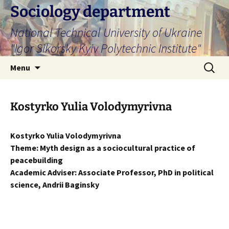
Skip
Sociology department
to
National Technical University of Ukraine
content
"Igor Sikorsky Kyiv Polytechnic Institute"
Search
Menu
for:
Kostyrko Yulia Volodymyrivna
Kostyrko Yulia Volodymyrivna
Theme: Myth design as a sociocultural practice of
peacebuilding
Academic Adviser: Associate Professor, PhD in political
science, Andrii Baginsky