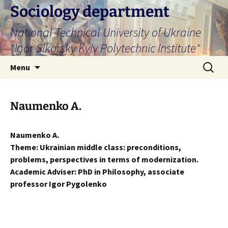
Skip
Sociology department
to
National Technical University of Ukraine
content
"Igor Sikorsky Kyiv Polytechnic Institute"
Search
Menu
for:
Naumenko A.
Naumenko A.
Theme: Ukrainian middle class: preconditions,
problems, perspectives in terms of modernization.
Academic Adviser: PhD in Philosophy, associate
professor Igor Pygolenko