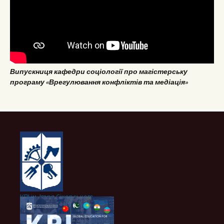
Випускниця кафедри соціології про магістерську
програму «Врегулювання конфліктів та медіація»
КПІ ім. Ігоря Сікорського