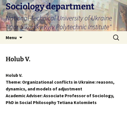
Skip
Sociology department
to
National Technical University of Ukraine
content
"Igor Sikorsky Kyiv Polytechnic Institute"
Search
Menu
for:
Holub V.
Holub V.
Theme: Organizational conflicts in Ukraine: reasons,
dynamics, and models of adjustment
Academic Adviser: Associate Professor of Sociology,
PhD in Social Philosophy Tetiana Kolomiiets