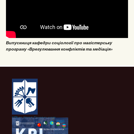
Випускниця кафедри соціології про магістерську
програму «Врегулювання конфліктів та медіація»
КПІ ім. Ігоря Сікорського