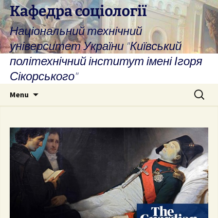
Skip
Кафедра соціології
to
Національний технічний
content
університет України "Київський
політехнічний інститут імені Ігоря
Сікорського"
Search
Menu
for: