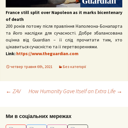
France still split over Napoleon as it marks bicentenary
of death
200 років потому після правління Наполеона-Бонапарта
та його наслідки для сучасності. Добре збалансована
оцінка від Guardian – її слід прочитати тим, хто
цікавиться сучасністю та її перетвореннями.
Link:
https://www.theguardian.com
четвер травня 6th, 2021
Без категорії
Post
←
ZAV
How Humanity Gave Itself an Extra Life
→
navigation
Ми в соціальних мережах