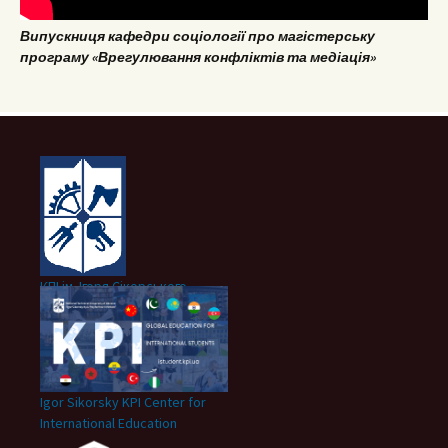
Випускниця кафедри соціології про магістерську
програму «Врегулювання конфліктів та медіація»
КПІ ім. Ігоря Сікорського
Igor Sikorsky KPI Center for
International Education