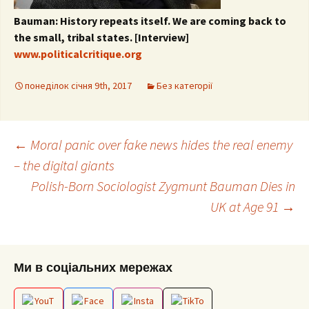
Bauman: History repeats itself. We are coming back to
the small, tribal states. [Interview]
www.politicalcritique.org
понеділок січня 9th, 2017
Без категорії
Post
←
Moral panic over fake news hides the real enemy
– the digital giants
Polish-Born Sociologist Zygmunt Bauman Dies in
navigation
UK at Age 91
→
Ми в соціальних мережах