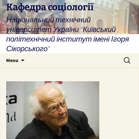
Skip
Кафедра соціології
to
Національний технічний
content
університет України "Київський
політехнічний інститут імені Ігоря
Сікорського"
Search
Menu
for: