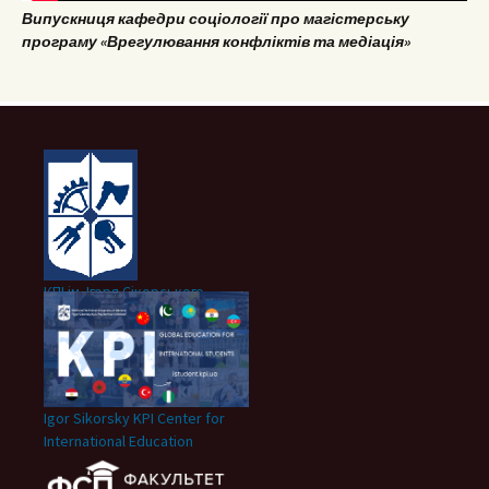
Випускниця кафедри соціології про магістерську
програму «Врегулювання конфліктів та медіація»
КПІ ім. Ігоря Сікорського
Igor Sikorsky KPI Center for
International Education