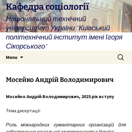
Skip
Кафедра соціології
to
Національний технічний
content
університет України "Київський
політехнічний інститут імені Ігоря
Сікорського"
Search
Menu
for:
Мосейко Андрій Володимирович
Мосейко Андрій Володимирович, 2023 рік вступу
Тема дисертації:
Роль міжнародних гуманітарних організацій для
забезпечення соціальної згуртованості в Україні