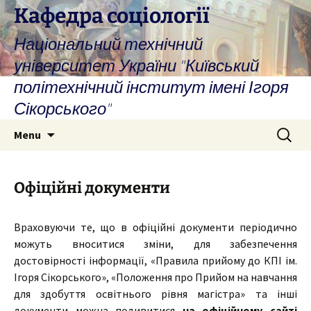
Skip
Кафедра соціології
to
Національний технічний
content
університет України "Київський
політехнічний інститут імені Ігоря
Сікорського"
Search
Menu
for:
Офіційні документи
Враховуючи те, що в офіційні документи періодично
можуть вноситися зміни, для забезпечення
достовірності інформації, «Правила прийому до КПІ ім.
Ігоря Сікорського», «Положення про Прийом на навчання
для здобуття освітнього рівня магістра» та інші
документи можна подивитися
на офіційному сайті