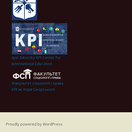
КПІ ім. Ігоря Сікорського
Igor Sikorsky KPI Center for
International Education
Факультет соціології і права
КПІ ім. Ігоря Сікорського
Proudly powered by WordPress