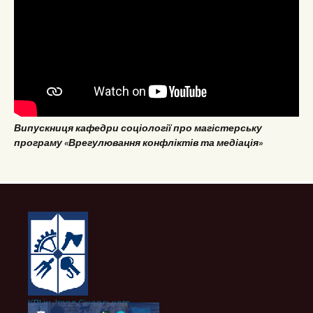
Випускниця кафедри соціології про магістерську
програму «Врегулювання конфліктів та медіація»
КПІ ім. Ігоря Сікорського