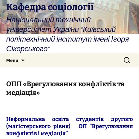
Skip
Кафедра соціології
to
Національний технічний
content
університет України "Київський
політехнічний інститут імені Ігоря
Сікорського"
Search
Menu
for:
ОПП «Врегулювання конфліктів та
медіація»
Неформальна освіта студентів другого
(магістерського рівня) ОП “Врегулювання
конфліктів і медіація”