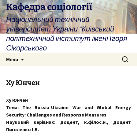
Skip
Кафедра соціології
to
Національний технічний
content
університет України "Київський
політехнічний інститут імені Ігоря
Сікорського"
Search
Menu
for:
Ху Юнчен
Ху Юнчен
Тема: The Russia-Ukraine War and Global Energy
Security: Challenges and Response Measures
Науковий керівник: доцент, к.філос.н., доцент
Пиголенко І.В.