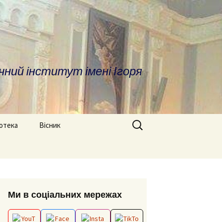
чний інститут імені Ігоря
Search
іотека
Вісник
for:
ратура
Про вісник
дичні матеріали
ОПП «Врегулювання
Вимоги до оформлення
конфліктів та медіація»
статей
сні посилання та
Ми в соціальних мережах
отека
ОНП “Аналітика
Редакційна колегія
соціальних даних”
іфікаційні роботи
Архів номерів