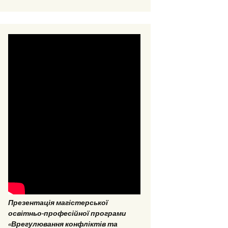
ОНП “Аналітика
соціальних даних”
ОПП «Врегулювання
конфліктів та медіація»
ОНП “Аналітика
соціальних даних”
Презентація магістерської
освітньо-професійної програми
«Врегулювання конфліктів та