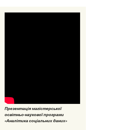
стерські та
омні роботи 2018
стерські та
омні роботи 2017
Презентація магістерської
ОПП «Врегулювання
освітньо-наукової програми
конфліктів та медіація»
«Аналітика соціальних даних»