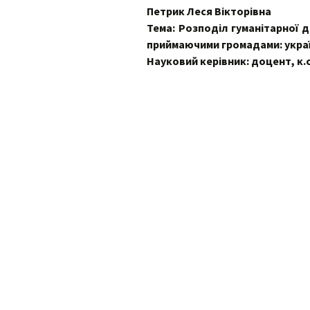
Петрик Леся Вікторівна
Контак
Тема: Розподіл гуманітарної 
Положення про
комісі
кафедру
приймаючими громадами: украї
Науковий керівник: доцент, к.с
Профе
випус
День 