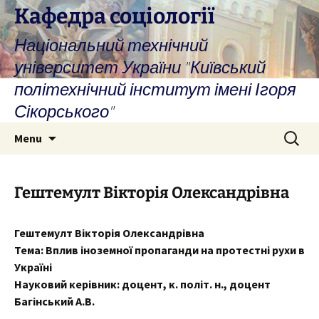
Skip
Кафедра соціології
to
Національний технічний
content
університет України "Київський
політехнічний інститут імені Ігоря
Сікорського"
Search
Menu
for:
Гештемулт Вікторія Олександрівна
Гештемулт Вікторія Олександрівна
Тема: Вплив іноземної пропаганди на протестні рухи в
Україні
Науковий керівник: доцент, к. політ. н., доцент
Багінський А.В.