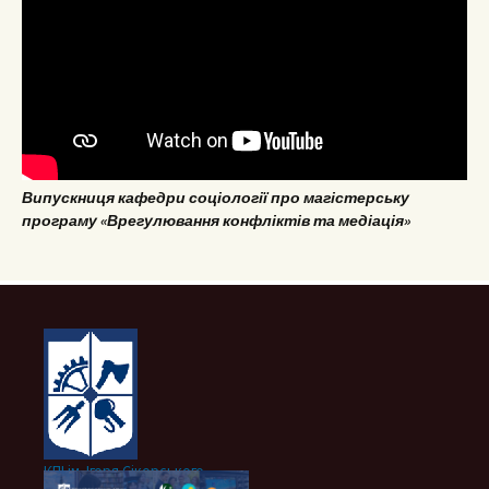
Випускниця кафедри соціології про магістерську
програму «Врегулювання конфліктів та медіація»
КПІ ім. Ігоря Сікорського