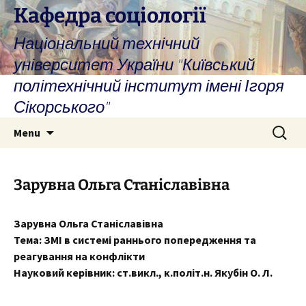
Skip
Кафедра соціології
to
Національний технічний
content
університет України "Київський
політехнічний інститут імені Ігоря
Сікорського"
Search
Menu
for:
Зарувна Ольга Станіславівна
Зарувна Ольга Станіславівна
Тема: ЗМІ в системі раннього попередження та
реагування на конфлікти
Науковий керівник: ст.викл., к.політ.н. Якубін О. Л.