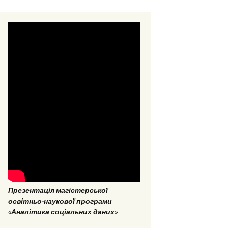
стерські та
омні роботи 2018
стерські та
омні роботи 2017
Презентація магістерської
ОПП «Врегулювання
освітньо-наукової програми
конфліктів та медіація»
«Аналітика соціальних даних»