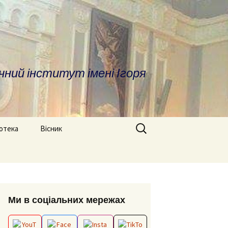
чний інститут імені Ігоря
Search
іотека
Вісник
for:
ратура
Про вісник
дичні матеріали
ОПП «Врегулювання
Вимоги до оформлення
конфліктів та медіація»
статей
сні посилання та
Ми в соціальних мережах
отека
ОНП “Аналітика
Редакційна колегія
соціальних даних”
іфікаційні роботи
Архів номерів