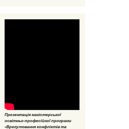
ОНП “Аналітика
соціальних даних”
ОПП «Врегулювання
конфліктів та медіація»
ОНП “Аналітика
соціальних даних”
Презентація магістерської
освітньо-професійної програми
«Врегулювання конфліктів та