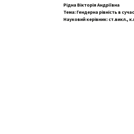
Рідна Вікторія Андріївна
Контак
Тема: Гендерна рівність в сучас
Положення про
комісі
кафедру
Науковий керівник: ст.викл., к.
Профе
випус
День 