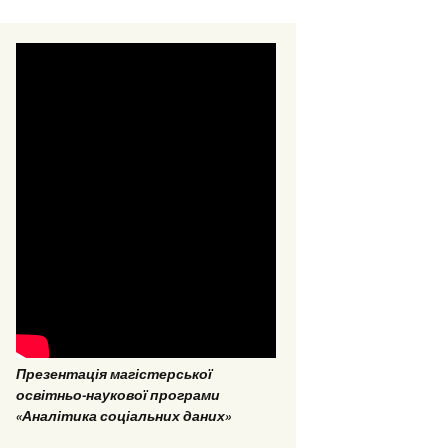
стерські та
омні роботи 2018
стерські та
омні роботи 2017
Презентація магістерської
ОПП «Врегулювання
освітньо-наукової програми
конфліктів та медіація»
«Аналітика соціальних даних»