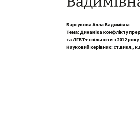
Вадимівн
Контак
Положення про
комісі
кафедру
Барсукова Алла Вадимівна
Профе
Тема: Динаміка конфлікту пре
випус
та ЛГБТ+ спільноти з 2012 року
День 
Науковий керівник: ст.викл., к.п