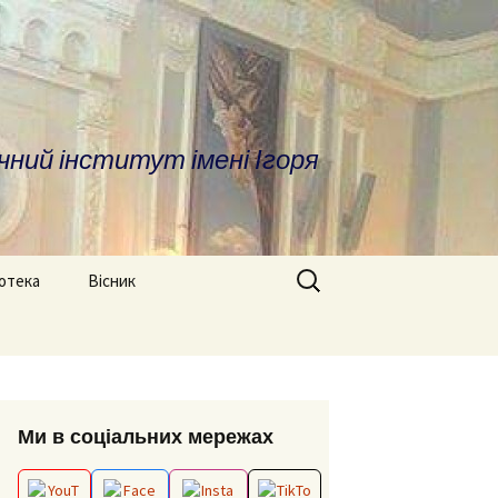
чний інститут імені Ігоря
Search
іотека
Вісник
for:
ратура
Про вісник
дичні матеріали
ОПП «Врегулювання
Вимоги до оформлення
конфліктів та медіація»
статей
сні посилання та
Ми в соціальних мережах
отека
ОНП “Аналітика
Редакційна колегія
соціальних даних”
іфікаційні роботи
Архів номерів