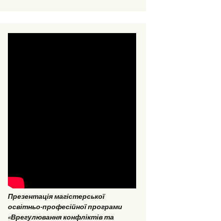
ОНП “Аналітика
соціальних даних”
ОПП «Врегулювання
конфліктів та медіація»
ОНП “Аналітика
соціальних даних”
Презентація магістерської
освітньо-професійної програми
«Врегулювання конфліктів та