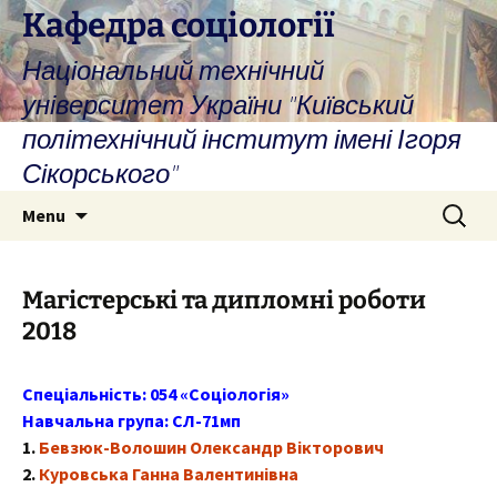
Skip
Кафедра соціології
to
Національний технічний
content
університет України "Київський
політехнічний інститут імені Ігоря
Сікорського"
Search
Menu
for:
Магістерські та дипломні роботи
2018
Спеціальність: 054 «Соціологія»
Навчальна група: СЛ-71мп
1.
Бевзюк-Волошин Олександр Вікторович
2.
Куровська Ганна Валентинівна