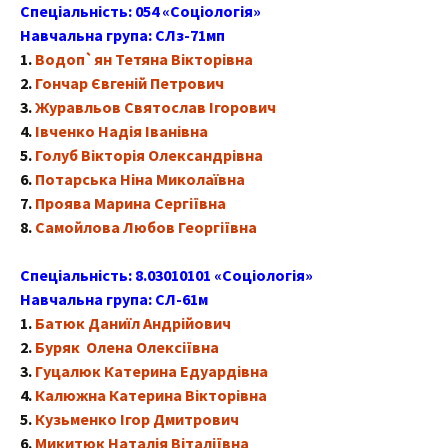
Спеціальність: 054 «Соціологія»
Навчальна група: СЛз-71мп
1.
Водоп`ян Тетяна Вікторівна
2.
Гончар Євгеній Петрович
3.
Журавльов Святослав Ігорович
4.
Івченко Надія Іванівна
5.
Голуб Вікторія Олександрівна
6.
Потарська Ніна Миколаївна
7.
Проява Марина Сергіївна
8.
Самойлова Любов Георгіївна
Спеціальність: 8.03010101 «Соціологія»
Навчальна група: СЛ-61м
1.
Батюк Даниїл Андрійович
2.
Буряк Олена Олексіївна
3.
Гуцалюк Катерина Едуардівна
4.
Калюжна Катерина Вікторівна
5.
Кузьменко Ігор Дмитрович
6.
Микитюк Наталія Віталіївна