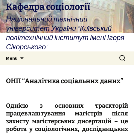
Skip
Кафедра соціології
to
Національний технічний
content
університет України "Київський
політехнічний інститут імені Ігоря
Сікорського"
Search
Menu
for:
ОНП “Аналітика соціальних даних”
Однією з основних траєкторій
працевлаштування магістрів після
захисту магістерських дисертацій – це
робота у соціологічних, дослідницьких