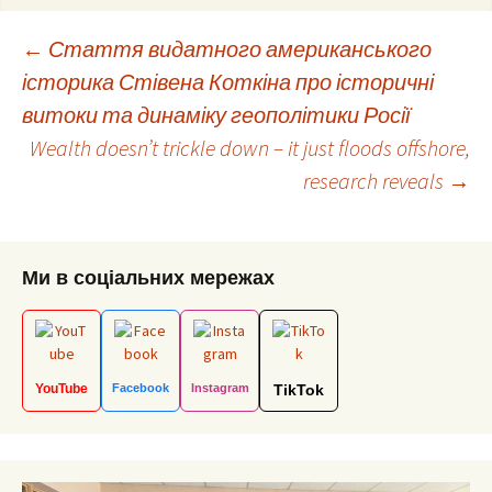
Post
←
Стаття видатного американського
історика Стівена Коткіна про історичні
витоки та динаміку геополітики Росії
navigation
Wealth doesn’t trickle down – it just floods offshore,
research reveals
→
Ми в соціальних мережах
YouTube
Facebook
Instagram
TikTok