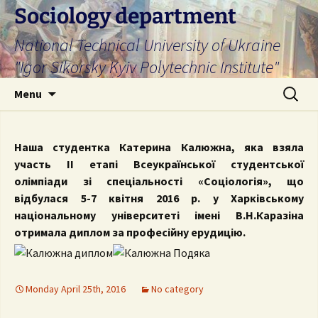
Skip
Sociology department
to
National Technical University of Ukraine
content
"Igor Sikorsky Kyiv Polytechnic Institute"
Search
Menu
for:
Наша студентка Катерина Калюжна, яка взяла
участь II етапі Всеукраїнської студентської
олімпіади зі спеціальності «Соціологія», що
відбулася 5-7 квітня 2016 р. у Харківському
національному університеті імені В.Н.Каразіна
отримала диплом за професійну ерудицію.
Monday April 25th, 2016
No category