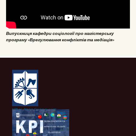
Випускниця кафедри соціології про магістерську
програму «Врегулювання конфліктів та медіація»
КПІ ім. Ігоря Сікорського