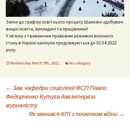
Зміни до графіку освітнього процесу Шановні здобувачі
вищої освіти, викладачі та працівники!
У зв’язку з триваючим правовим режимом воєнного
стану в Україні канікули продовжуються до 01.04.2022
року.
Wednesday March 9th, 2022
No category
Post
←
Зав. кафедри соціології ФСП Павло
Федорченко-Кутуєв дав інтерв’ю
журналісту
navigation
Як змінився КПІ з початком війни
→