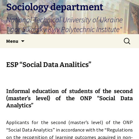
Skip
Sociology department
to
National Technical University of Ukraine
content
"Igor Sikorsky Kyiv Polytechnic Institute"
Search
Menu
for:
ESP “Social Data Analitics”
Informal education of students of the second
(master’s level) of the ONP “Social Data
Analytics”
Applicants for the second (master’s level) of the ONP
“Social Data Analytics” in accordance with the “Regulations
on the recognition of learning outcomes acquired in non-