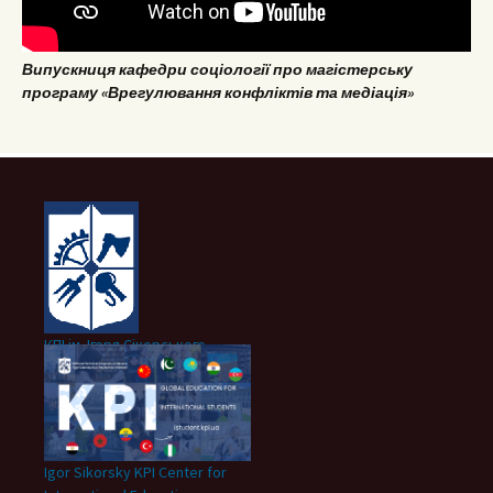
Випускниця кафедри соціології про магістерську
програму «Врегулювання конфліктів та медіація»
КПІ ім. Ігоря Сікорського
Igor Sikorsky KPI Center for