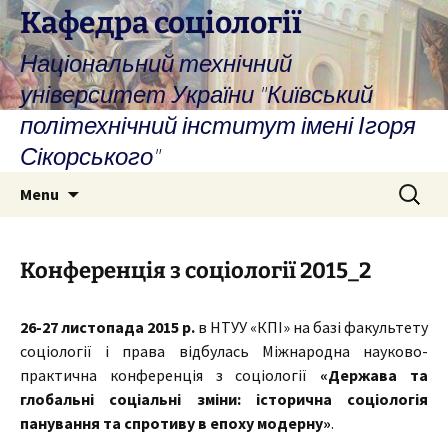
Skip
Кафедра соціології
to
Національний технічний
content
університет України "Київський
політехнічний інститут імені Ігоря
Сікорського"
Search
Menu
for:
Конференція з соціології 2015_2
26-27 листопада 2015 р.
в НТУУ «КПІ» на базі факультету
соціології і права відбулась
Міжнародна науково-
практична конференція з соціології
«Держава та
глобальні соціальні зміни: історична соціологія
панування та спротиву в епоху модерну»
.