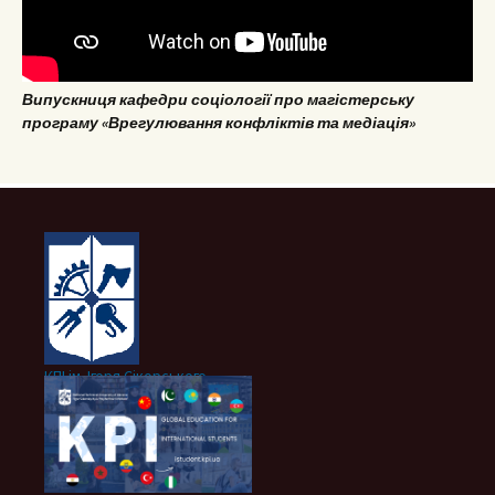
Випускниця кафедри соціології про магістерську
програму «Врегулювання конфліктів та медіація»
КПІ ім. Ігоря Сікорського