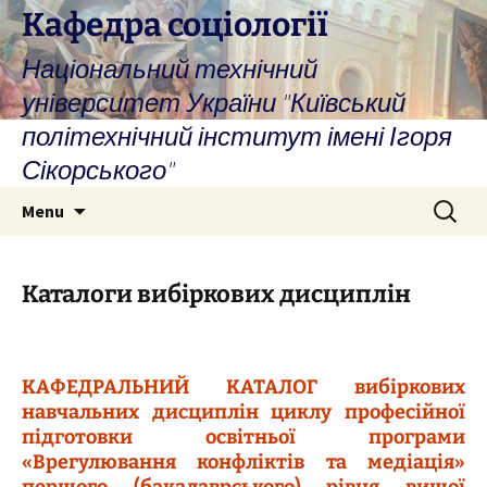
Skip
Кафедра соціології
to
Національний технічний
content
університет України "Київський
політехнічний інститут імені Ігоря
Сікорського"
Search
Menu
for:
Каталоги вибіркових дисциплін
КАФЕДРАЛЬНИЙ КАТАЛОГ вибіркових
навчальних дисциплін циклу професійної
підготовки освітньої програми
«Врегулювання конфліктів та медіація»