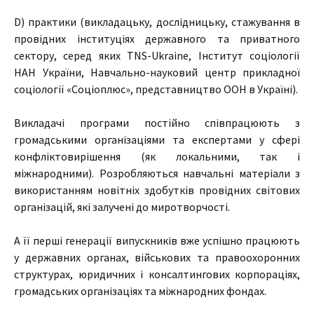
D) практики (викладацьку, дослідницьку, стажування в
провідних інституціях державного та приватного
сектору, серед яких TNS-Ukraine, Інститут соціології
НАН України, Навчально-науковий центр прикладної
соціології «Соціоплюс», представництво ООН в Україні).
Викладачі програми постійно співпрацюють з
громадськими організаціями та експертами у сфері
конфліктовирішення (як локальними, так і
міжнародними). Розробляються навчальні матеріали з
використанням новітніх здобутків провідних світових
організацій, які залучені до миротворчості.
А її перші генерації випускників вже успішно працюють
у державних органах, військових та правоохоронних
структурах, юридичних і консалтингових корпораціях,
громадських організаціях та міжнародних фондах.