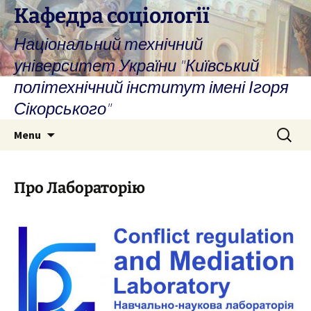
Skip
Кафедра соціології
to
Національний технічний
content
університет України "Київський
політехнічний інститут імені Ігоря
Сікорського"
Search
Menu
for:
Про Лабораторію