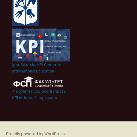
КПІ ім. Ігоря Сікорського
Igor Sikorsky KPI Center for
International Education
Факультет соціології і права
КПІ ім. Ігоря Сікорського
Proudly powered by WordPress